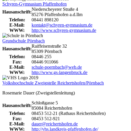
Schyren-Gymnasium Pfaffenhofen
Niederscheyerer Straße 4
Hausanschrift:
85276 Pfaffenhofen a.d.Ilm
Telefon:
08441 898120
E-Mail:
kontakt@schyren-gymnasium.de
WWW:
http://www.schyren-gymnasium.de
Grundschule Pörnbach
Raiffeisenstraße 32
Hausanschrift:
85309 Pörnbach
Telefon:
08446 255
Fax:
08446 911066
E-Mail:
schule-poernbach@web.de
WWW:
http://www.gs-langenbruck.de
Volkshochschule Zweigstelle Reichertshofen/Pörnbach
Rosemarie Dauer (Zweigstellenleitung)
Schloßgasse 5
Hausanschrift:
85084 Reichertshofen
Telefon:
08453 512-21 (Rathaus Reichertshofen)
Fax:
08453 512-921
E-Mail:
dauer@reichertshofen.de
WWW:
http://vhs.landkreis-pfaffenhofen.de/