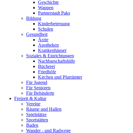
Geschichte
Wappen
Partnerstadt Paks
Bildung
Kinderbetreuung
Schulen
Gesundheit
Ärzte
Apotheken
Krankenhäuser
Soziales & Einrichtungen
Nachbarschaftshilfe
Bücherei
Friedhöfe
Kirchen und Pfarrämter
Für Jugend
Für Senioren
Für Behinderte
Freizeit & Kultur
Vereine
Räume und Hallen
Spielplätze
Sportstätten
Baden
Wander - und Radwege