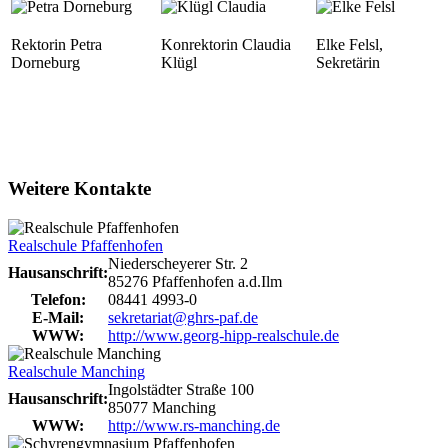
Rektorin Petra
Konrektorin Claudia
Elke Felsl,
Dorneburg
Klügl
Sekretärin
Weitere Kontakte
Realschule Pfaffenhofen
Niederscheyerer Str. 2
Hausanschrift:
85276 Pfaffenhofen a.d.Ilm
Telefon:
08441 4993-0
E-Mail:
sekretariat@ghrs-paf.de
WWW:
http://www.georg-hipp-realschule.de
Realschule Manching
Ingolstädter Straße 100
Hausanschrift:
85077 Manching
WWW:
http://www.rs-manching.de