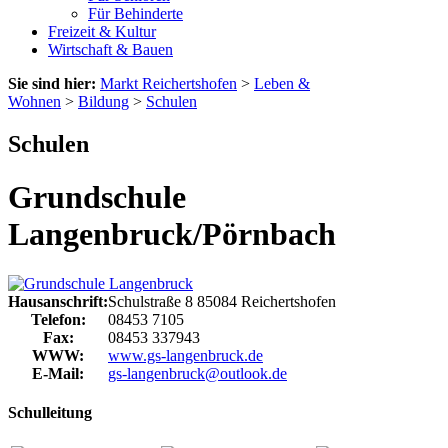
Für Behinderte
Freizeit & Kultur
Wirtschaft & Bauen
Sie sind hier:
Markt Reichertshofen
>
Leben &
Wohnen
>
Bildung
>
Schulen
Schulen
Grundschule
Langenbruck/Pörnbach
Hausanschrift:
Schulstraße 8
85084
Reichertshofen
Telefon:
08453 7105
Fax:
08453 337943
WWW:
www.gs-langenbruck.de
E-Mail:
gs-langenbruck@outlook.de
Schulleitung