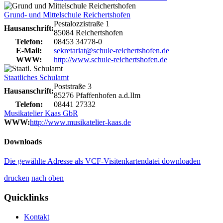
Grund- und Mittelschule Reichertshofen
Pestalozzistraße 1
Hausanschrift:
85084 Reichertshofen
Telefon:
08453 34778-0
E-Mail:
sekretariat@schule-reichertshofen.de
WWW:
http://www.schule-reichertshofen.de
Staatliches Schulamt
Poststraße 3
Hausanschrift:
85276 Pfaffenhofen a.d.Ilm
Telefon:
08441 27332
Musikatelier Kaas GbR
WWW:
http://www.musikatelier-kaas.de
Downloads
Die gewählte Adresse als VCF-Visitenkartendatei downloaden
drucken
nach oben
Quicklinks
Kontakt