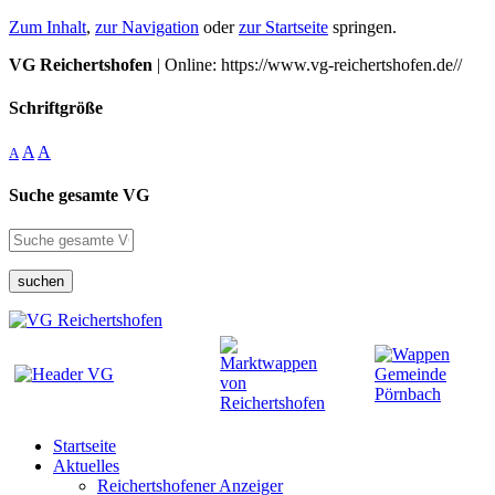
Zum Inhalt
,
zur Navigation
oder
zur Startseite
springen.
VG Reichertshofen
| Online: https://www.vg-reichertshofen.de//
Schriftgröße
A
A
A
Suche gesamte VG
suchen
Startseite
Aktuelles
Reichertshofener Anzeiger