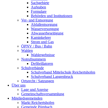
Sachgebiete
Aufgaben
Formulare
Behörden und Institutionen
Ver- und Entsorgung
Abfallentsorgung
Wasserversorgung
Abwasserbeseitigung
Kaminkehrer
Strom und Gas
ÖPNV / Bus / Bahn
Wahlen
Wahlergebnisse
Notrufnummern
Defibrillatoren
Schulverbände
Schulverband Mittelschule Reichertshofen
Schulverband Langenbruck
Ortsrecht / Satzungen
Über uns
Lage und Anreise
Gemeinschaftsversammlung
Mitgliedsgemeinden
Markt Reichertshofen
Gemeinde Pörnbach