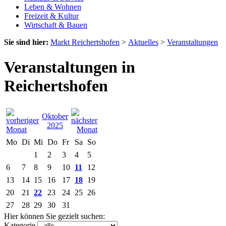
Leben & Wohnen
Freizeit & Kultur
Wirtschaft & Bauen
Sie sind hier:
Markt Reichertshofen
>
Aktuelles
>
Veranstaltungen
Veranstaltungen in
Reichertshofen
Oktober
2025
Mo
Di
Mi
Do
Fr
Sa
So
1
2
3
4
5
6
7
8
9
10
11
12
13
14
15
16
17
18
19
20
21
22
23
24
25
26
27
28
29
30
31
Hier können Sie gezielt suchen:
Kategorie