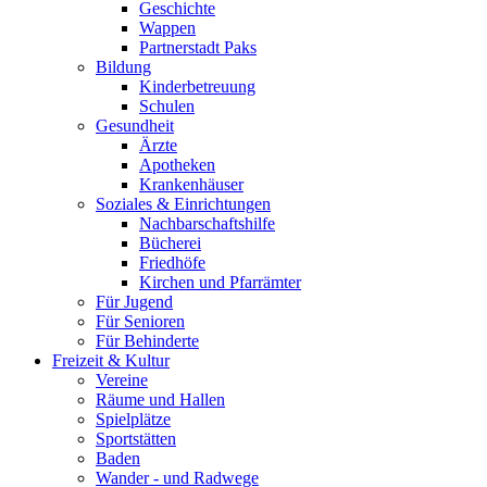
Geschichte
Wappen
Partnerstadt Paks
Bildung
Kinderbetreuung
Schulen
Gesundheit
Ärzte
Apotheken
Krankenhäuser
Soziales & Einrichtungen
Nachbarschaftshilfe
Bücherei
Friedhöfe
Kirchen und Pfarrämter
Für Jugend
Für Senioren
Für Behinderte
Freizeit & Kultur
Vereine
Räume und Hallen
Spielplätze
Sportstätten
Baden
Wander - und Radwege