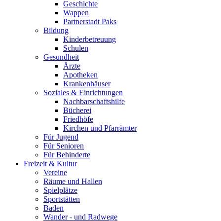
Geschichte
Wappen
Partnerstadt Paks
Bildung
Kinderbetreuung
Schulen
Gesundheit
Ärzte
Apotheken
Krankenhäuser
Soziales & Einrichtungen
Nachbarschaftshilfe
Bücherei
Friedhöfe
Kirchen und Pfarrämter
Für Jugend
Für Senioren
Für Behinderte
Freizeit & Kultur
Vereine
Räume und Hallen
Spielplätze
Sportstätten
Baden
Wander - und Radwege