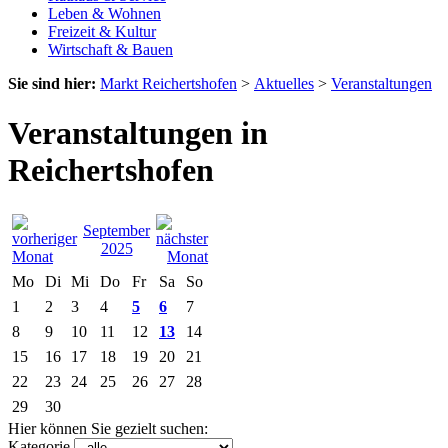
Leben & Wohnen
Freizeit & Kultur
Wirtschaft & Bauen
Sie sind hier:
Markt Reichertshofen
>
Aktuelles
>
Veranstaltungen
Veranstaltungen in
Reichertshofen
September
2025
Mo
Di
Mi
Do
Fr
Sa
So
1
2
3
4
5
6
7
8
9
10
11
12
13
14
15
16
17
18
19
20
21
22
23
24
25
26
27
28
29
30
Hier können Sie gezielt suchen:
Kategorie