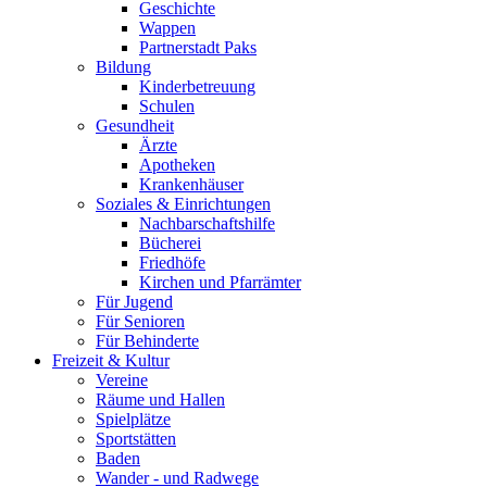
Geschichte
Wappen
Partnerstadt Paks
Bildung
Kinderbetreuung
Schulen
Gesundheit
Ärzte
Apotheken
Krankenhäuser
Soziales & Einrichtungen
Nachbarschaftshilfe
Bücherei
Friedhöfe
Kirchen und Pfarrämter
Für Jugend
Für Senioren
Für Behinderte
Freizeit & Kultur
Vereine
Räume und Hallen
Spielplätze
Sportstätten
Baden
Wander - und Radwege