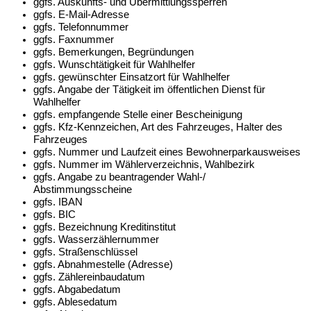
ggfs. Auskunfts- und Übermittlungssperren
ggfs. E-Mail-Adresse
ggfs. Telefonnummer
ggfs. Faxnummer
ggfs. Bemerkungen, Begründungen
ggfs. Wunschtätigkeit für Wahlhelfer
ggfs. gewünschter Einsatzort für Wahlhelfer
ggfs. Angabe der Tätigkeit im öffentlichen Dienst für
Wahlhelfer
ggfs. empfangende Stelle einer Bescheinigung
ggfs. Kfz-Kennzeichen, Art des Fahrzeuges, Halter des
Fahrzeuges
ggfs. Nummer und Laufzeit eines Bewohnerparkausweises
ggfs. Nummer im Wählerverzeichnis, Wahlbezirk
ggfs. Angabe zu beantragender Wahl-/
Abstimmungsscheine
ggfs. IBAN
ggfs. BIC
ggfs. Bezeichnung Kreditinstitut
ggfs. Wasserzählernummer
ggfs. Straßenschlüssel
ggfs. Abnahmestelle (Adresse)
ggfs. Zählereinbaudatum
ggfs. Abgabedatum
ggfs. Ablesedatum