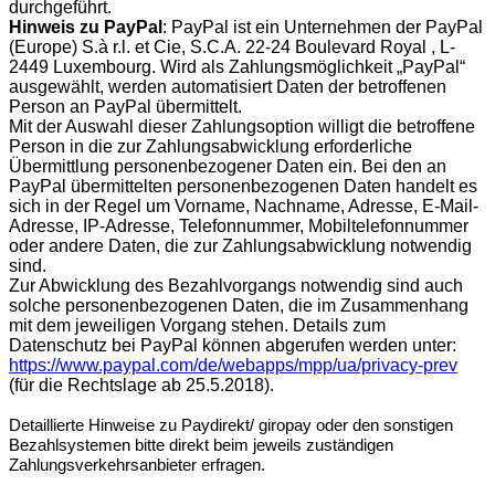
durchgeführt.
Hinweis zu PayPal
: PayPal ist ein Unternehmen der PayPal
(Europe) S.à r.l. et Cie, S.C.A. 22-24 Boulevard Royal , L-
2449 Luxembourg. Wird als Zahlungsmöglichkeit „PayPal“
ausgewählt, werden automatisiert Daten der betroffenen
Person an PayPal übermittelt.
Mit der Auswahl dieser Zahlungsoption willigt die betroffene
Person in die zur Zahlungsabwicklung erforderliche
Übermittlung personenbezogener Daten ein. Bei den an
PayPal übermittelten personenbezogenen Daten handelt es
sich in der Regel um Vorname, Nachname, Adresse, E-Mail-
Adresse, IP-Adresse, Telefonnummer, Mobiltelefonnummer
oder andere Daten, die zur Zahlungsabwicklung notwendig
sind.
Zur Abwicklung des Bezahlvorgangs notwendig sind auch
solche personenbezogenen Daten, die im Zusammenhang
mit dem jeweiligen Vorgang stehen. Details zum
Datenschutz bei PayPal können abgerufen werden unter:
https://www.paypal.com/de/webapps/mpp/ua/privacy-prev
(für die Rechtslage ab 25.5.2018).
Detaillierte Hinweise zu Paydirekt/ giropay oder den sonstigen
Bezahlsystemen bitte direkt beim jeweils zuständigen
Zahlungsverkehrsanbieter erfragen.