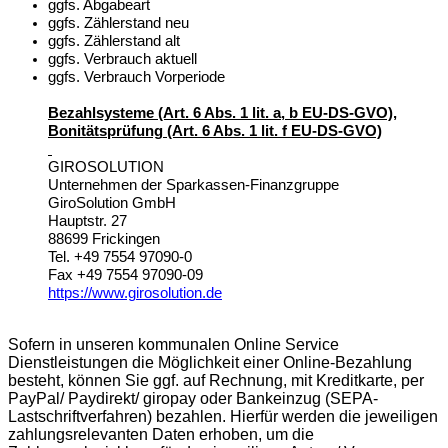
ggfs. Abgabeart
ggfs. Zählerstand neu
ggfs. Zählerstand alt
ggfs. Verbrauch aktuell
ggfs. Verbrauch Vorperiode
Bezahlsysteme (Art. 6 Abs. 1 lit. a, b EU-DS-GVO),
Bonitätsprüfung (Art. 6 Abs. 1 lit. f EU-DS-GVO)
GIROSOLUTION
Unternehmen der Sparkassen-Finanzgruppe
GiroSolution GmbH
Hauptstr. 27
88699 Frickingen
Tel. +49 7554 97090-0
Fax +49 7554 97090-09
https://www.girosolution.de
Sofern in unseren kommunalen Online Service
Dienstleistungen die Möglichkeit einer Online-Bezahlung
besteht, können Sie ggf. auf Rechnung, mit Kreditkarte, per
PayPal/ Paydirekt/ giropay oder Bankeinzug (SEPA-
Lastschriftverfahren) bezahlen. Hierfür werden die jeweiligen
zahlungsrelevanten Daten erhoben, um die