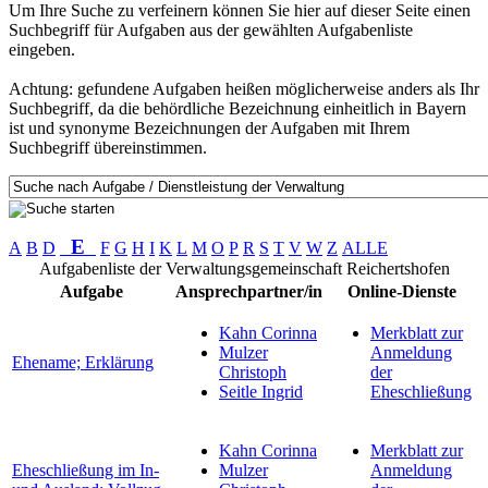
Um Ihre Suche zu verfeinern können Sie hier auf dieser Seite einen
Suchbegriff für Aufgaben aus der gewählten Aufgabenliste
eingeben.
Achtung: gefundene Aufgaben heißen möglicherweise anders als Ihr
Suchbegriff, da die behördliche Bezeichnung einheitlich in Bayern
ist und synonyme Bezeichnungen der Aufgaben mit Ihrem
Suchbegriff übereinstimmen.
E
A
B
D
F
G
H
I
K
L
M
O
P
R
S
T
V
W
Z
ALLE
Aufgabenliste der Verwaltungsgemeinschaft Reichertshofen
Aufgabe
Ansprechpartner/in
Online-Dienste
Kahn Corinna
Merkblatt zur
Mulzer
Anmeldung
Ehename; Erklärung
Christoph
der
Seitle Ingrid
Eheschließung
Kahn Corinna
Merkblatt zur
Eheschließung im In-
Mulzer
Anmeldung