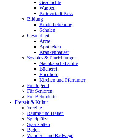
Geschichte
Wappen
Partnerstadt Paks
Bildung
Kinderbetreuung
Schulen
Gesundheit
Ärzte
Apotheken
Krankenhäuser
Soziales & Einrichtungen
Nachbarschaftshilfe
Bücherei
Friedhöfe
Kirchen und Pfarrämter
Für Jugend
Für Senioren
Für Behinderte
Freizeit & Kultur
Vereine
Räume und Hallen
Spielplätze
Sportstätten
Baden
Wander - und Radwege