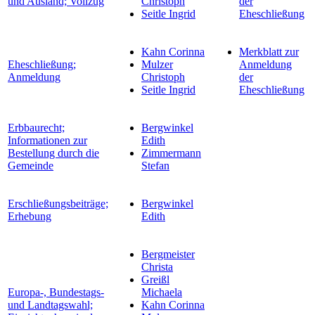
und Ausland; Vollzug
Christoph
der
Seitle Ingrid
Eheschließung
Kahn Corinna
Merkblatt zur
Eheschließung;
Mulzer
Anmeldung
Anmeldung
Christoph
der
Seitle Ingrid
Eheschließung
Erbbaurecht;
Bergwinkel
Informationen zur
Edith
Bestellung durch die
Zimmermann
Gemeinde
Stefan
Erschließungsbeiträge;
Bergwinkel
Erhebung
Edith
Bergmeister
Christa
Greißl
Europa-, Bundestags-
Michaela
und Landtagswahl;
Kahn Corinna