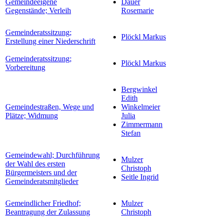
Gemeindeeigene
Dauer
Gegenstände; Verleih
Rosemarie
Gemeinderatssitzung;
Plöckl Markus
Erstellung einer Niederschrift
Gemeinderatssitzung;
Plöckl Markus
Vorbereitung
Bergwinkel
Edith
Gemeindestraßen, Wege und
Winkelmeier
Plätze; Widmung
Julia
Zimmermann
Stefan
Gemeindewahl; Durchführung
Mulzer
der Wahl des ersten
Christoph
Bürgermeisters und der
Seitle Ingrid
Gemeinderatsmitglieder
Gemeindlicher Friedhof;
Mulzer
Beantragung der Zulassung
Christoph