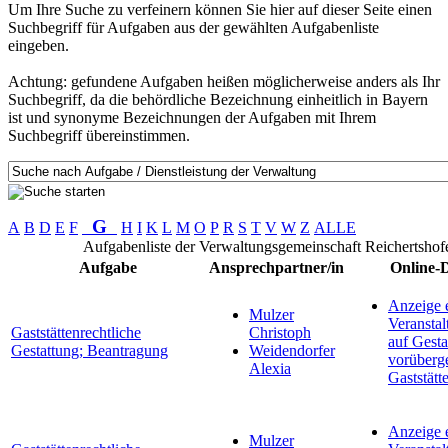
Um Ihre Suche zu verfeinern können Sie hier auf dieser Seite einen
Suchbegriff für Aufgaben aus der gewählten Aufgabenliste
eingeben.
Achtung: gefundene Aufgaben heißen möglicherweise anders als Ihr
Suchbegriff, da die behördliche Bezeichnung einheitlich in Bayern
ist und synonyme Bezeichnungen der Aufgaben mit Ihrem
Suchbegriff übereinstimmen.
G
A
B
D
E
F
H
I
K
L
M
O
P
R
S
T
V
W
Z
ALLE
Aufgabenliste der Verwaltungsgemeinschaft Reichertshof
Aufgabe
Ansprechpartner/in
Online-D
Anzeige 
Mulzer
Veranstal
Gaststättenrechtliche
Christoph
auf Gesta
Gestattung; Beantragung
Weidendorfer
vorüberg
Alexia
Gaststätt
Anzeige 
Mulzer