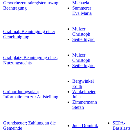
Gewerbezentralregisterauszug;
Michaela
Beantragung
Summerer
Eva-Maria
Mulzer
Grabmal; Beantragung einer
Christoph
Genehmigung
Seitle Ingrid
Mulzer
Grabplatz; Beantragung eines
Christoph
Nutzungsrechts
Seitle Ingrid
Bergwinkel
Edith
Grünordnungsplan;
Winkelmeier
Informationen zur Aufstellung
Julia
Zimmermann
Stefan
Grundsteuer; Zahlung an die
SEPA-
Juen Dominik
Gemeinde
Basislast