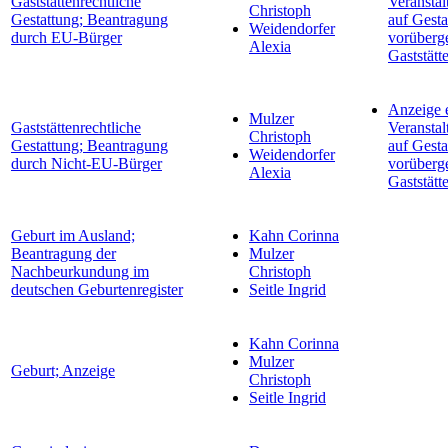
Gaststättenrechtliche
Veranstal
Christoph
Gestattung; Beantragung
auf Gesta
Weidendorfer
durch EU-Bürger
vorüberg
Alexia
Gaststätt
Anzeige 
Mulzer
Gaststättenrechtliche
Veranstal
Christoph
Gestattung; Beantragung
auf Gesta
Weidendorfer
durch Nicht-EU-Bürger
vorüberg
Alexia
Gaststätt
Geburt im Ausland;
Kahn Corinna
Beantragung der
Mulzer
Nachbeurkundung im
Christoph
deutschen Geburtenregister
Seitle Ingrid
Kahn Corinna
Mulzer
Geburt; Anzeige
Christoph
Seitle Ingrid