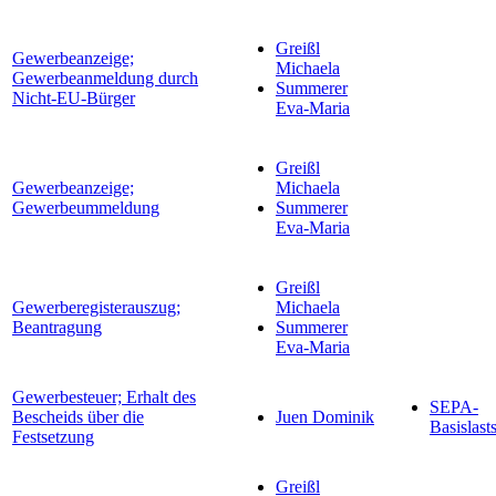
Greißl
Gewerbeanzeige;
Michaela
Gewerbeanmeldung durch
Summerer
Nicht-EU-Bürger
Eva-Maria
Greißl
Gewerbeanzeige;
Michaela
Gewerbeummeldung
Summerer
Eva-Maria
Greißl
Gewerberegisterauszug;
Michaela
Beantragung
Summerer
Eva-Maria
Gewerbesteuer; Erhalt des
SEPA-
Bescheids über die
Juen Dominik
Basislast
Festsetzung
Greißl