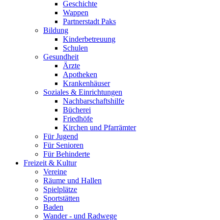
Geschichte
Wappen
Partnerstadt Paks
Bildung
Kinderbetreuung
Schulen
Gesundheit
Ärzte
Apotheken
Krankenhäuser
Soziales & Einrichtungen
Nachbarschaftshilfe
Bücherei
Friedhöfe
Kirchen und Pfarrämter
Für Jugend
Für Senioren
Für Behinderte
Freizeit & Kultur
Vereine
Räume und Hallen
Spielplätze
Sportstätten
Baden
Wander - und Radwege