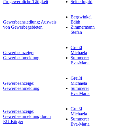
für gewerbliche Tätigkeit
Seitle Ingrid
Bergwinkel
Gewerbeansiedlung; Ausweis
Edith
von Gewerbegebieten
Zimmermann
Stefan
Greißl
Gewerbeanzeige;
Michaela
Gewerbeabmeldung
Summerer
Eva-Maria
Greißl
Gewerbeanzeige;
Michaela
Gewerbeanmeldung
Summerer
Eva-Maria
Greißl
Gewerbeanzeige;
Michaela
Gewerbeanmeldung durch
Summerer
EU-Bürger
Eva-Maria