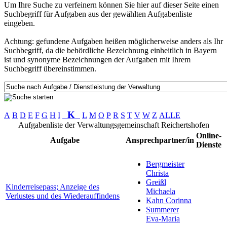
Um Ihre Suche zu verfeinern können Sie hier auf dieser Seite einen
Suchbegriff für Aufgaben aus der gewählten Aufgabenliste
eingeben.
Achtung: gefundene Aufgaben heißen möglicherweise anders als Ihr
Suchbegriff, da die behördliche Bezeichnung einheitlich in Bayern
ist und synonyme Bezeichnungen der Aufgaben mit Ihrem
Suchbegriff übereinstimmen.
K
A
B
D
E
F
G
H
I
L
M
O
P
R
S
T
V
W
Z
ALLE
Aufgabenliste der Verwaltungsgemeinschaft Reichertshofen
Online-
Aufgabe
Ansprechpartner/in
Dienste
Bergmeister
Christa
Greißl
Kinderreisepass; Anzeige des
Michaela
Verlustes und des Wiederauffindens
Kahn Corinna
Summerer
Eva-Maria