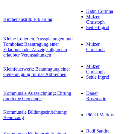
Kahn Corinna
Mulzer
Kirchenaustritt; Erklärung
Christoph
Seitle Ingrid
Kleine Lotterien, Ausspielungen und
Tombolas; Beantragung einer
Mulzer
Erlaubnis oder Anzeige allgemein
Christoph
erlaubter Veranstaltungen
Mulzer
Kleinfeuerwerk; Beantragung einer
Christoph
Genehmigung für das Abbrennen
Seitle Ingrid
Kommunale Auszeichnung; Ehrung
Dauer
durch die Gemeinde
Rosemarie
Kommunale Bildungseinrichtung;
Plöckl Markus
Benutzung
Redl Sandra
Kommunale Bildungseinrichtung;