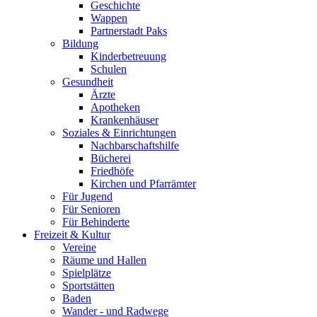
Geschichte
Wappen
Partnerstadt Paks
Bildung
Kinderbetreuung
Schulen
Gesundheit
Ärzte
Apotheken
Krankenhäuser
Soziales & Einrichtungen
Nachbarschaftshilfe
Bücherei
Friedhöfe
Kirchen und Pfarrämter
Für Jugend
Für Senioren
Für Behinderte
Freizeit & Kultur
Vereine
Räume und Hallen
Spielplätze
Sportstätten
Baden
Wander - und Radwege