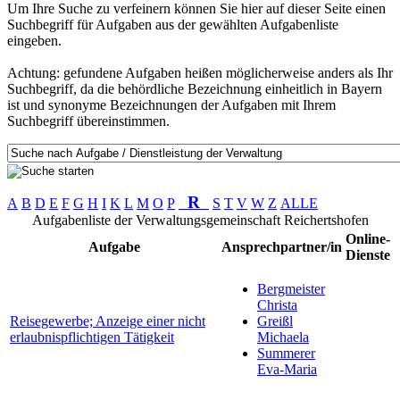
Um Ihre Suche zu verfeinern können Sie hier auf dieser Seite einen
Suchbegriff für Aufgaben aus der gewählten Aufgabenliste
eingeben.
Achtung: gefundene Aufgaben heißen möglicherweise anders als Ihr
Suchbegriff, da die behördliche Bezeichnung einheitlich in Bayern
ist und synonyme Bezeichnungen der Aufgaben mit Ihrem
Suchbegriff übereinstimmen.
R
A
B
D
E
F
G
H
I
K
L
M
O
P
S
T
V
W
Z
ALLE
Aufgabenliste der Verwaltungsgemeinschaft Reichertshofen
Online-
Aufgabe
Ansprechpartner/in
Dienste
Bergmeister
Christa
Reisegewerbe; Anzeige einer nicht
Greißl
erlaubnispflichtigen Tätigkeit
Michaela
Summerer
Eva-Maria