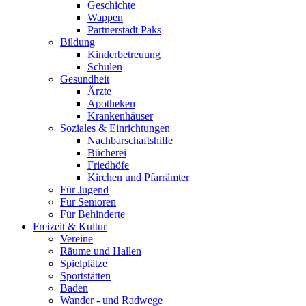
Geschichte
Wappen
Partnerstadt Paks
Bildung
Kinderbetreuung
Schulen
Gesundheit
Ärzte
Apotheken
Krankenhäuser
Soziales & Einrichtungen
Nachbarschaftshilfe
Bücherei
Friedhöfe
Kirchen und Pfarrämter
Für Jugend
Für Senioren
Für Behinderte
Freizeit & Kultur
Vereine
Räume und Hallen
Spielplätze
Sportstätten
Baden
Wander - und Radwege