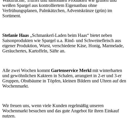
Waldfrüchte, Trüffel und saisonalen Produkten wie grünen und
weißen Spargel aus kontrolliertem Eigenanbau ohne
Verfrühungsplanen, Palmkätzchen, Adventskränze (grün) im
Sortiment.
Stefanie Haas
„Schmankerl-Laden beim Haas“ bietet neben
Saisonprodukten wie Spargel u.a. Rind- und Schweinefleisch aus
eigener Produktion, Wurst, verschiedene Käse, Honig, Marmelade,
Geräuchertes, Kartoffeln, Säfte an.
Alle zwei Wochen kommt
Gartenservice Merkl
mit winterharten
und gewöhnlichen Kakteen in Schalen, arrangiert in 2-er und 3-er
Gruppen, Obstbäume in Töpfen, kleinen Bildern und Uhren auf den
Wochenmarkt.
Wir freuen uns, wenn viele Kunden regelmäßig unseren
Wochenmarkt besuchen und das gute Angebot für ihren Einkauf
nutzen.