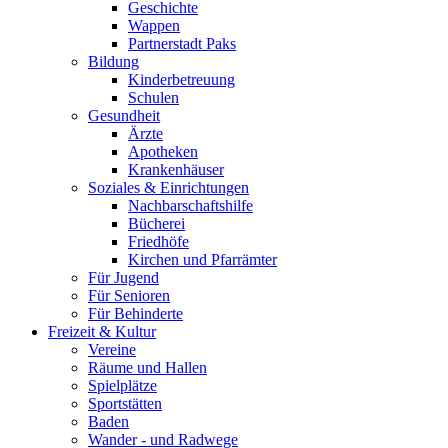
Geschichte
Wappen
Partnerstadt Paks
Bildung
Kinderbetreuung
Schulen
Gesundheit
Ärzte
Apotheken
Krankenhäuser
Soziales & Einrichtungen
Nachbarschaftshilfe
Bücherei
Friedhöfe
Kirchen und Pfarrämter
Für Jugend
Für Senioren
Für Behinderte
Freizeit & Kultur
Vereine
Räume und Hallen
Spielplätze
Sportstätten
Baden
Wander - und Radwege