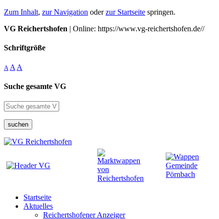
Zum Inhalt
,
zur Navigation
oder
zur Startseite
springen.
VG Reichertshofen
| Online: https://www.vg-reichertshofen.de//
Schriftgröße
A
A
A
Suche gesamte VG
suchen
Startseite
Aktuelles
Reichertshofener Anzeiger