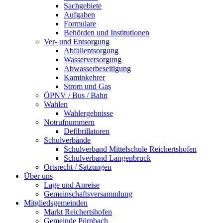
Sachgebiete
Aufgaben
Formulare
Behörden und Institutionen
Ver- und Entsorgung
Abfallentsorgung
Wasserversorgung
Abwasserbeseitigung
Kaminkehrer
Strom und Gas
ÖPNV / Bus / Bahn
Wahlen
Wahlergebnisse
Notrufnummern
Defibrillatoren
Schulverbände
Schulverband Mittelschule Reichertshofen
Schulverband Langenbruck
Ortsrecht / Satzungen
Über uns
Lage und Anreise
Gemeinschaftsversammlung
Mitgliedsgemeinden
Markt Reichertshofen
Gemeinde Pörnbach